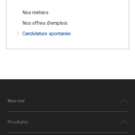
Nos métiers
Nos offres d’emplois
Candidature spontanée
Marché
Aéronautique
Produits
Spatial et Défense
Taxi volant