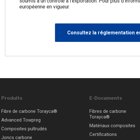
soumis à un contrôle à l’exportation. Pour plus d’inform
européenne en vigueur.
Consultez la réglementation 
Produits
E-Documents
Fibre de carbone Torayca®
Fibres de carbone
Torayca®
Advanced Towpreg
Matériaux composites
Composites pultrudés
Certifications
Joncs carbone