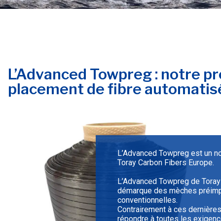
L’Advanced Towpreg : notre p
placement de fibre automatis
L’Advanced Towpreg est un no
Toray Carbon Fibers Europe.
L’Advanced Towpreg de Toray
démarque des mèches préimp
conventionnelles.
Contrairement à ces dernières
répondre à toutes les exigen