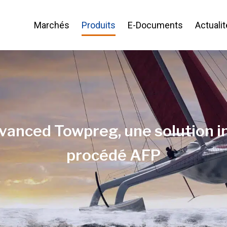
Marchés
Produits
E-Documents
Actuali
vanced Towpreg, une solution i
procédé AFP