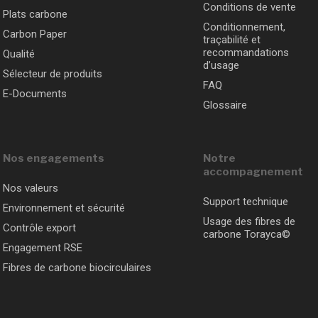
Conditions de vente
Plats carbone
Conditionnement,
Carbon Paper
traçabilité et
recommandations
Qualité
d’usage
Sélecteur de produits
FAQ
E-Documents
Glossaire
Nos engagements
Notre
accompagnement
Nos valeurs
Support technique
Environnement et sécurité
Usage des fibres de
Contrôle export
carbone Torayca©
Engagement RSE
Fibres de carbone biocirculaires