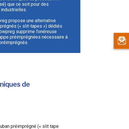
sé) que ce soit pour des
industrielles.
reg propose une alternative
régnés (« slit-tapes ») dédiés
Towpreg supprime l’onéreuse
nappe préimprégnées nécessaire à
 préimprégnés.
hniques de
 ruban préimprégné (« slit tape