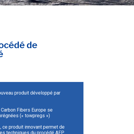
rocédé de
é
uveau produit développé par
 Carbon Fibers Europe se
régnées (« towpregs »)
, ce produit innovant permet de
ces techniques du procédé AFP