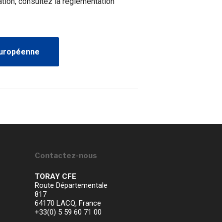
ation, consultez la réglementation
européenne
Contactez-nous
TORAY CFE
Route Départementale
817
64170 LACQ, France
+33(0) 5 59 60 71 00